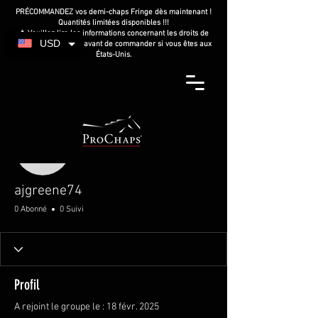
PRÉCOMMANDEZ vos demi-chaps Fringe dès maintenant !
Quantités limitées disponibles !!!
⚠️ Veuillez lire les informations concernant les droits de
USD
douane américains avant de commander si vous êtes aux
États-Unis.
Plus d'actions
ajgreene74
ajgreene74
0 Abonné
0 Suivi
Profil
A rejoint le groupe le : 18 févr. 2025