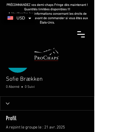
PRÉCOMMANDEZ vos demi-chaps Fringe dès maintenant !
Quantités limitées disponibles !!!
⚠️ Veuillez lire les informations concernant les droits de
USD
douane américains avant de commander si vous êtes aux
États-Unis.
Plus d'actions
Sofie Brækken
0 Abonné
0 Suivi
Profil
A rejoint le groupe le : 21 avr. 2025