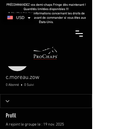
PRÉCOMMANDEZ vos demi-chaps Fringe dès maintenant !
Quantités limitées disponibles !!!
⚠️ Veuillez lire les informations concernant les droits de
USD
douane américains avant de commander si vous êtes aux
États-Unis.
Plus d'actions
c.moreau.zow
c.moreau.zow
0 Abonné
0 Suivi
Profil
A rejoint le groupe le : 19 nov. 2025