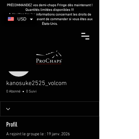
PRÉCOMMANDEZ vos demi-chaps Fringe dès maintenant !
Quantités limitées disponibles !!!
⚠️ Veuillez lire les informations concernant les droits de
USD
douane américains avant de commander si vous êtes aux
États-Unis.
Plus d'actions
kanosuke2525_volcom
kanosuke2525_volcom
0 Abonné
0 Suivi
Profil
A rejoint le groupe le : 19 janv. 2026