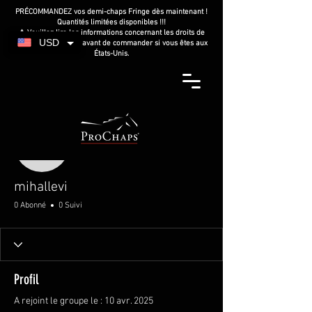
PRÉCOMMANDEZ vos demi-chaps Fringe dès maintenant !
Quantités limitées disponibles !!!
⚠️ Veuillez lire les informations concernant les droits de
USD
douane américains avant de commander si vous êtes aux
États-Unis.
Plus d'actions
mihallevi
mihallevi
0 Abonné
0 Suivi
Profil
A rejoint le groupe le : 10 avr. 2025