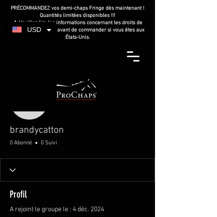
PRÉCOMMANDEZ vos demi-chaps Fringe dès maintenant !
Quantités limitées disponibles !!!
⚠️ Veuillez lire les informations concernant les droits de
USD
douane américains avant de commander si vous êtes aux
États-Unis.
Plus d'actions
brandycatton
brandycatton
0 Abonné
0 Suivi
Profil
A rejoint le groupe le : 4 déc. 2024