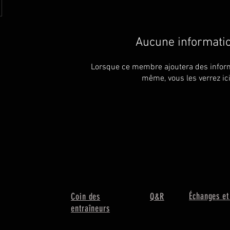
Aucune informati
Lorsque ce membre ajoutera des inform
même, vous les verrez ici
Échanges et
Coin des
Q&R
entraîneurs